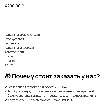
4200,00
₽
В КОРЗИНУ
Хризантема одноголовая
Роза кустовая
Гортензия
Хризантема кустовая
Альстромерия
Тишью
Пленка
Лента
🎁 Почему стоит заказать у нас?
✓ Бесплатная доставка по Анапе от 5000 ₽ 🚗
✓ Фото букета перед отправкой — вы точно знаете, что получите! 📸
✓ Свежие цветы каждый день — только проверенные поставщики. 🌷
✓ Круглосуточный приём заказов — даже ночью! ⏳